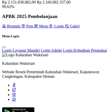
Rp 2.151.838.882,00
Rp 2.160.082.337,00
Pertemuan Rutin Kader Lansia Kalurahan Wukirsari Bulan
99.62%
September 2022
22 September 2022
APBK 2025 Pembelanjaan
17 Mahasiswa Australia Mengunjungi Posyandu dan PAUD
Srikandi Bulaksalak
17 Juli 2024
Beranda
Peta
Menu
Login
Galeri
Aksi Sapta Pesona #4: Mahasiswa STIE Pariwisata API Yogyakarta
Menggelar Ecotourism & Tyto Alba Conservation Mission di
Menu Login
Cancangan
05 Februari 2025
Login Layanan Mandiri
Login Admin
Login Kehadiran Perangkat
Penyerahan Akta Kematian: Pemerintah Kalurahan Wukirsari
Wujudkan Kepedulian Melalui Program LUKADESI
04 Maret
2025
Kalurahan Wukirsari
Website Resmi Pemerintah Kalurahan Wukirsari, Kapanewon
Cangkringan, Kabupaten Sleman