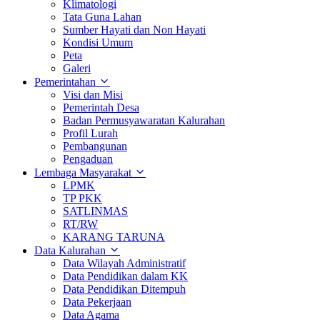
Klimatologi
Tata Guna Lahan
Sumber Hayati dan Non Hayati
Kondisi Umum
Peta
Galeri
Pemerintahan
Visi dan Misi
Pemerintah Desa
Badan Permusyawaratan Kalurahan
Profil Lurah
Pembangunan
Pengaduan
Lembaga Masyarakat
LPMK
TP PKK
SATLINMAS
RT/RW
KARANG TARUNA
Data Kalurahan
Data Wilayah Administratif
Data Pendidikan dalam KK
Data Pendidikan Ditempuh
Data Pekerjaan
Data Agama