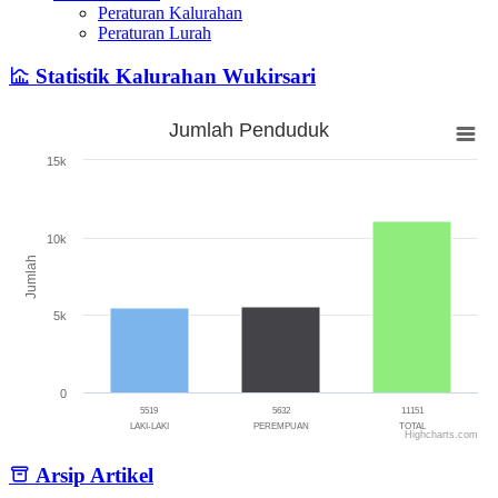
Peraturan Kalurahan
Peraturan Lurah
Statistik Kalurahan Wukirsari
Jumlah Penduduk
Jumlah Penduduk
15k
Bar chart with 3 bars.
The chart has 1 X axis displaying categories.
The chart has 1 Y axis displaying Jumlah. Range: 0 to 15000.
10k
Jumlah
5k
0
5519
5632
11151
LAKI-LAKI
PEREMPUAN
TOTAL
Highcharts.com
End of interactive chart.
Arsip Artikel