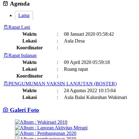
Menggelar Sosialisasi dan Outbond Desa Ramah Anak
26 Juli 2026
Agenda
Lama
Rapat Lagi
Waktu
:
08 Januari 2020 05:58:42
Lokasi
:
Aula Desa
Koordinator
:
Rapat bulanan
Waktu
:
09 April 2020 05:59:18
Lokasi
:
Ruang rapat
Koordinator
:
PENGUMUMAN VAKSIN LANJUTAN (BOSTER)
Waktu
:
24 Agustus 2022 10:15:04
Lokasi
:
Aula Balai Kalurahan Wukirsari
Koordinator
:
Galeri Foto
Jadwal dan Agenda Sisir Adminduk Kalurahan Wukirsari
Kapanewon Cangkringan
Waktu
:
03 Februari 2023 08:44:13
Lokasi
:
Sumber Hayati dan Non Hayati
10 November 2021
Koordinator
: