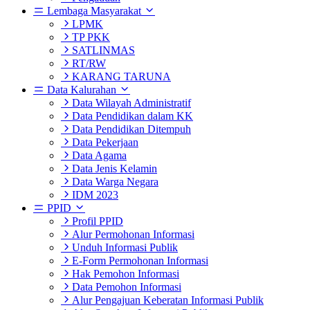
Lembaga Masyarakat
LPMK
TP PKK
SATLINMAS
RT/RW
KARANG TARUNA
Data Kalurahan
Data Wilayah Administratif
Data Pendidikan dalam KK
Data Pendidikan Ditempuh
Data Pekerjaan
Data Agama
Data Jenis Kelamin
Data Warga Negara
IDM 2023
PPID
Profil PPID
Alur Permohonan Informasi
Unduh Informasi Publik
E-Form Permohonan Informasi
Hak Pemohon Informasi
Data Pemohon Informasi
Alur Pengajuan Keberatan Informasi Publik