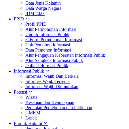
Data Jenis Kelamin
Data Warga Negara
IDM 2023
PPID
Profil PPID
Alur Permohonan Informasi
Unduh Informasi Publik
E-Form Permohonan Informasi
Hak Pemohon Informasi
Data Pemohon Informasi
Alur Pengajuan Keberatan Informasi Publik
Alur Sengketa Informasi Publik
Daftar Informasi Publik
Informasi Publik
Informasi Wajib Dan Berkala
Informas Wajib Tersedia
Informasi Wajib Diumumkan
Potensi
Wisata
Kesenian dan Kebudayaan
Pertanian Perkebunan dan Perikanan
UMKM
Lapak
Produk Hukum
Peraturan Kalurahan