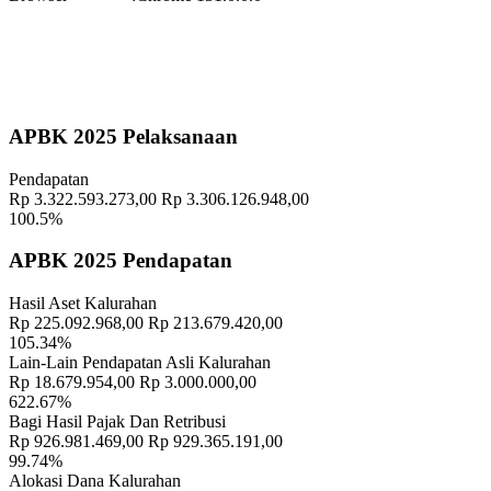
Lokasi
:
Halaman Balai Kalurahan Wukirsari
Koordinator
:
Geografis
10 November 2021
APBK 2025 Pelaksanaan
Memahami Peran dan Makna Rois dalam Pembinaan Rois di
Kalurahan Wukirsari
02 April 2024
Pendapatan
Rp 3.322.593.273,00
Rp 3.306.126.948,00
Semangat Gotong Royong Warga Wukirsari Masih Sangat Terjaga
100.5%
Sampai Saat Ini
21 November 2022
APBK 2025 Pendapatan
Profil Lurah
17 November 2021
Hasil Aset Kalurahan
Lurah Wukirsari Memimpin Apel Siaga, Siap Sukseskan Pemilu
Rp 225.092.968,00
Rp 213.679.420,00
2024
12 Februari 2024
105.34%
Lain-Lain Pendapatan Asli Kalurahan
Selamat memasuki masa purna tugas Bapak Slamet (Ulu-ulu
Rp 18.679.954,00
Rp 3.000.000,00
Wukirsari 1991 - 2024)
04 Juli 2024
622.67%
Bagi Hasil Pajak Dan Retribusi
Rp 926.981.469,00
Rp 929.365.191,00
PKAT di Wukirsari: Upaya Puskesmas Cangkringan Ciptakan
99.74%
Generasi Sehat dan Cerdas
23 Desember 2024
Alokasi Dana Kalurahan