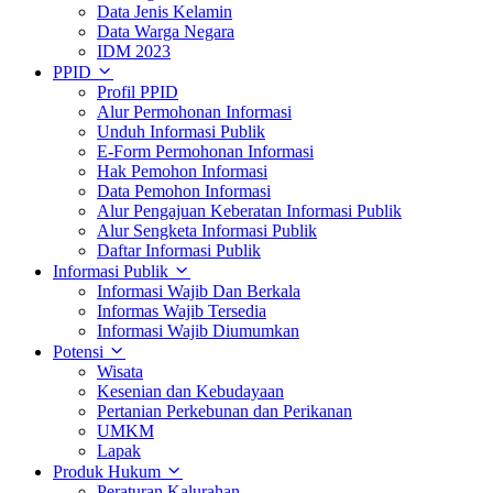
Data Jenis Kelamin
Data Warga Negara
IDM 2023
PPID
Profil PPID
Alur Permohonan Informasi
Unduh Informasi Publik
E-Form Permohonan Informasi
Hak Pemohon Informasi
Data Pemohon Informasi
Alur Pengajuan Keberatan Informasi Publik
Alur Sengketa Informasi Publik
Daftar Informasi Publik
Informasi Publik
Informasi Wajib Dan Berkala
Informas Wajib Tersedia
Informasi Wajib Diumumkan
Potensi
Wisata
Kesenian dan Kebudayaan
Pertanian Perkebunan dan Perikanan
UMKM
Lapak
Produk Hukum
Peraturan Kalurahan