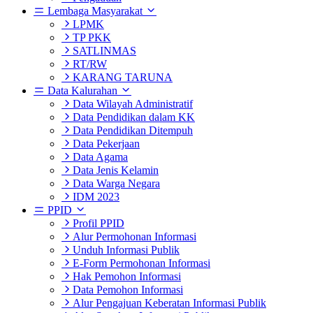
Lembaga Masyarakat
LPMK
TP PKK
SATLINMAS
RT/RW
KARANG TARUNA
Data Kalurahan
Data Wilayah Administratif
Data Pendidikan dalam KK
Data Pendidikan Ditempuh
Data Pekerjaan
Data Agama
Data Jenis Kelamin
Data Warga Negara
IDM 2023
PPID
Profil PPID
Alur Permohonan Informasi
Unduh Informasi Publik
E-Form Permohonan Informasi
Hak Pemohon Informasi
Data Pemohon Informasi
Alur Pengajuan Keberatan Informasi Publik