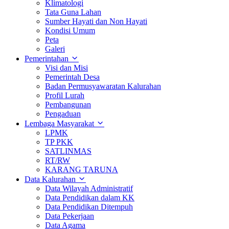
Klimatologi
Tata Guna Lahan
Sumber Hayati dan Non Hayati
Kondisi Umum
Peta
Galeri
Pemerintahan
Visi dan Misi
Pemerintah Desa
Badan Permusyawaratan Kalurahan
Profil Lurah
Pembangunan
Pengaduan
Lembaga Masyarakat
LPMK
TP PKK
SATLINMAS
RT/RW
KARANG TARUNA
Data Kalurahan
Data Wilayah Administratif
Data Pendidikan dalam KK
Data Pendidikan Ditempuh
Data Pekerjaan
Data Agama