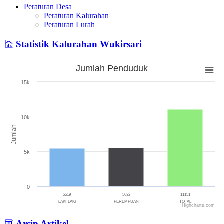
Peraturan Desa
Peraturan Kalurahan
Peraturan Lurah
Statistik Kalurahan Wukirsari
Jumlah Penduduk
Jumlah Penduduk
15k
Bar chart with 3 bars.
The chart has 1 X axis displaying categories.
The chart has 1 Y axis displaying Jumlah. Range: 0 to 15000.
10k
Jumlah
5k
0
5519
5632
11151
LAKI-LAKI
PEREMPUAN
TOTAL
Highcharts.com
End of interactive chart.
Arsip Artikel