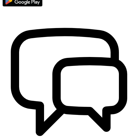
Penyerahan Bola Dan Net Mengawali Kegiatan Pordes Di
Kalurahan Wukirsari
01 September 2022
Pelaksanaan Cor Block Jalan Lingkungan di Padukuhan
Ngepringan
24 Juli 2024
Jahe Bubuk Mesem "Merapi Sembada" Bukti Kebangkitan Pasca
Erupsi Warga Huntap Dongkelsari
02 Desember 2021