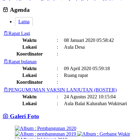
Perkuat Komitmen Perlindungan Anak, Kalurahan Wukirsari
Menggelar Sosialisasi dan Outbond Desa Ramah Anak
26 Juli 2026
Agenda
Lama
Rapat Lagi
Waktu
:
08 Januari 2020 05:58:42
Lokasi
:
Aula Desa
Koordinator
:
Rapat bulanan
Waktu
:
09 April 2020 05:59:18
Lokasi
:
Ruang rapat
Koordinator
:
PENGUMUMAN VAKSIN LANJUTAN (BOSTER)
Waktu
:
24 Agustus 2022 10:15:04
Lokasi
:
Aula Balai Kalurahan Wukirsari
Koordinator
:
Galeri Foto
Jadwal dan Agenda Sisir Adminduk Kalurahan Wukirsari
Kapanewon Cangkringan
Waktu
:
03 Februari 2023 08:44:13
Lokasi
: