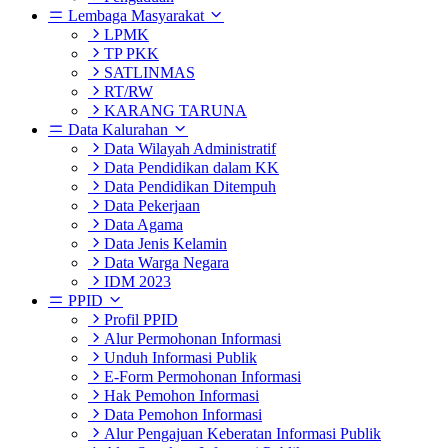
Lembaga Masyarakat
LPMK
TP PKK
SATLINMAS
RT/RW
KARANG TARUNA
Data Kalurahan
Data Wilayah Administratif
Data Pendidikan dalam KK
Data Pendidikan Ditempuh
Data Pekerjaan
Data Agama
Data Jenis Kelamin
Data Warga Negara
IDM 2023
PPID
Profil PPID
Alur Permohonan Informasi
Unduh Informasi Publik
E-Form Permohonan Informasi
Hak Pemohon Informasi
Data Pemohon Informasi
Alur Pengajuan Keberatan Informasi Publik