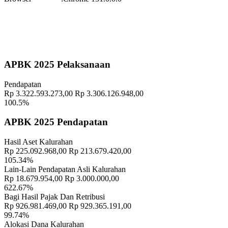
Waktu
:
15 November 2025 09:29:20
Lokasi
:
Halaman Balai Kalurahan Wukirsari
Koordinator
:
Geografis
10 November 2021
APBK 2025 Pelaksanaan
Memahami Peran dan Makna Rois dalam Pembinaan Rois di
Pendapatan
Kalurahan Wukirsari
02 April 2024
Rp 3.322.593.273,00
Rp 3.306.126.948,00
100.5%
Semangat Gotong Royong Warga Wukirsari Masih Sangat Terjaga
Sampai Saat Ini
21 November 2022
APBK 2025 Pendapatan
Profil Lurah
17 November 2021
Hasil Aset Kalurahan
Rp 225.092.968,00
Rp 213.679.420,00
Musyawarah Kalurahan Wukirsari mengenai Sustainable
105.34%
Development Goals (SDGs)
28 Desember 2021
Lain-Lain Pendapatan Asli Kalurahan
Rp 18.679.954,00
Rp 3.000.000,00
Sambang Dusun Minggu Ketiga Bulan Maret 2023
20 Maret 2023
622.67%
Bagi Hasil Pajak Dan Retribusi
Rp 926.981.469,00
Rp 929.365.191,00
Camilan Unik Dari Gedebog Pisang Yang Kaya Manfaat Bagi
99.74%
Kesehatan
31 Desember 2021
Alokasi Dana Kalurahan