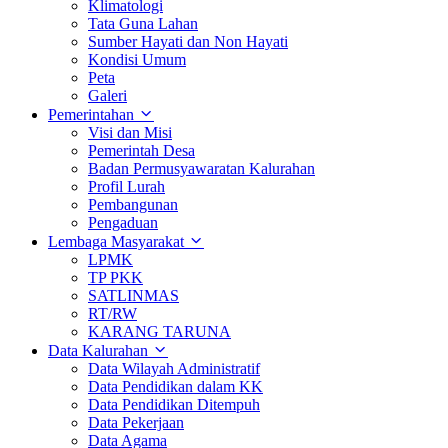
Klimatologi
Tata Guna Lahan
Sumber Hayati dan Non Hayati
Kondisi Umum
Peta
Galeri
Pemerintahan
Visi dan Misi
Pemerintah Desa
Badan Permusyawaratan Kalurahan
Profil Lurah
Pembangunan
Pengaduan
Lembaga Masyarakat
LPMK
TP PKK
SATLINMAS
RT/RW
KARANG TARUNA
Data Kalurahan
Data Wilayah Administratif
Data Pendidikan dalam KK
Data Pendidikan Ditempuh
Data Pekerjaan
Data Agama