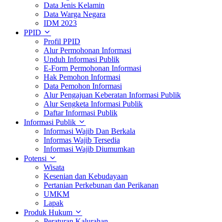
Data Jenis Kelamin
Data Warga Negara
IDM 2023
PPID
Profil PPID
Alur Permohonan Informasi
Unduh Informasi Publik
E-Form Permohonan Informasi
Hak Pemohon Informasi
Data Pemohon Informasi
Alur Pengajuan Keberatan Informasi Publik
Alur Sengketa Informasi Publik
Daftar Informasi Publik
Informasi Publik
Informasi Wajib Dan Berkala
Informas Wajib Tersedia
Informasi Wajib Diumumkan
Potensi
Wisata
Kesenian dan Kebudayaan
Pertanian Perkebunan dan Perikanan
UMKM
Lapak
Produk Hukum
Peraturan Kalurahan