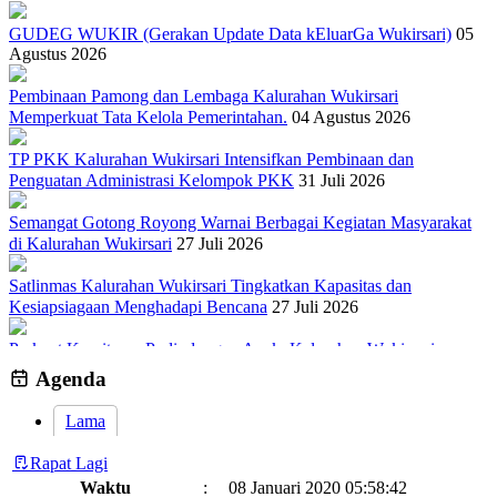
GUDEG WUKIR (Gerakan Update Data kEluarGa Wukirsari)
05
Agustus 2026
Pembinaan Pamong dan Lembaga Kalurahan Wukirsari
Memperkuat Tata Kelola Pemerintahan.
04 Agustus 2026
TP PKK Kalurahan Wukirsari Intensifkan Pembinaan dan
Penguatan Administrasi Kelompok PKK
31 Juli 2026
Semangat Gotong Royong Warnai Berbagai Kegiatan Masyarakat
di Kalurahan Wukirsari
27 Juli 2026
Satlinmas Kalurahan Wukirsari Tingkatkan Kapasitas dan
Kesiapsiagaan Menghadapi Bencana
27 Juli 2026
Perkuat Komitmen Perlindungan Anak, Kalurahan Wukirsari
Menggelar Sosialisasi dan Outbond Desa Ramah Anak
26 Juli 2026
Agenda
Lama
Rapat Lagi
Waktu
:
08 Januari 2020 05:58:42