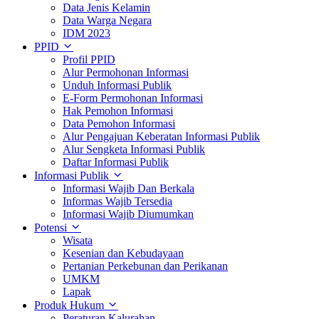
Data Jenis Kelamin
Data Warga Negara
IDM 2023
PPID
Profil PPID
Alur Permohonan Informasi
Unduh Informasi Publik
E-Form Permohonan Informasi
Hak Pemohon Informasi
Data Pemohon Informasi
Alur Pengajuan Keberatan Informasi Publik
Alur Sengketa Informasi Publik
Daftar Informasi Publik
Informasi Publik
Informasi Wajib Dan Berkala
Informas Wajib Tersedia
Informasi Wajib Diumumkan
Potensi
Wisata
Kesenian dan Kebudayaan
Pertanian Perkebunan dan Perikanan
UMKM
Lapak
Produk Hukum
Peraturan Kalurahan