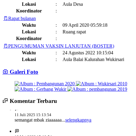
Lokasi
:
Aula Desa
Koordinator
:
Rapat bulanan
Waktu
:
09 April 2020 05:59:18
Lokasi
:
Ruang rapat
Koordinator
:
PENGUMUMAN VAKSIN LANJUTAN (BOSTER)
Waktu
:
24 Agustus 2022 10:15:04
Lokasi
:
Aula Balai Kalurahan Wukirsari
Koordinator
:
Galeri Foto
Jadwal dan Agenda Sisir Adminduk Kalurahan Wukirsari
Kapanewon Cangkringan
Waktu
:
03 Februari 2023 08:44:13
14 Juli 2025 14:17:22
terima kasih pak ...
selengkapnya
Lokasi
:
Sumber Hayati dan Non Hayati
10 November 2021
Koordinator
:
Komentar Terbaru
Sisir Adminduk Kalurahan Wukirsari, Kapanewon Cangkringan
11 Juli 2025 15:13:54
Kronologi Erupsi Merapi tanggal 5 November 2010
04 November
Tahun 2024
semangat mbak ziaaaaaa...
selengkapnya
2022
Waktu
:
02 Mei 2024 10:24:40
Lokasi
:
Kegiatan Positif Di Bulan Puasa, Karang Taruna Wukirsari Berbagi
19 Mei 2023 15:10:54
Koordinator
:
Takjil Kepada Para Pengendara
09 April 2022
Alhamdulillah acara budaya yange bagus, patut di