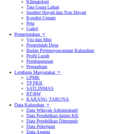
Klimatologi
Tata Guna Lahan
Sumber Hayati dan Non Hayati
Kondisi Umum
Peta
Galeri
Pemerintahan
Visi dan Misi
Pemerintah Desa
Badan Permusyawaratan Kalurahan
Profil Lurah
Pembangunan
Pengaduan
Lembaga Masyarakat
LPMK
TP PKK
SATLINMAS
RT/RW
KARANG TARUNA
Data Kalurahan
Data Wilayah Administratif
Data Pendidikan dalam KK
Data Pendidikan Ditempuh
Data Pekerjaan
Data Agama