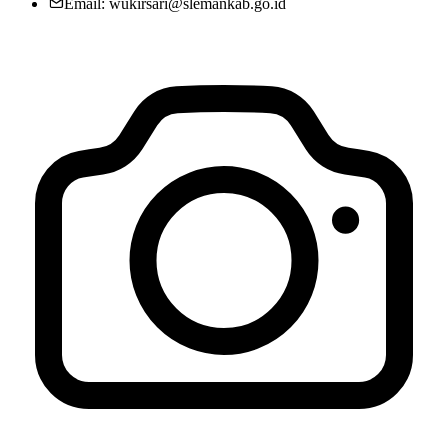
Email: wukirsari@slemankab.go.id