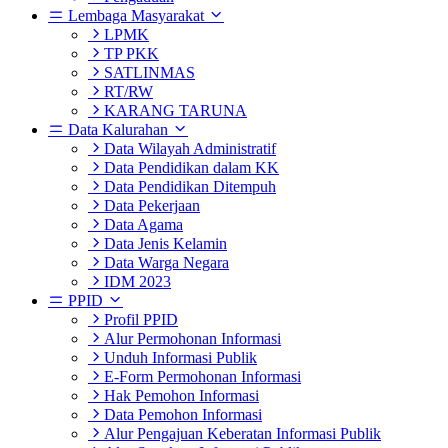
Lembaga Masyarakat
LPMK
TP PKK
SATLINMAS
RT/RW
KARANG TARUNA
Data Kalurahan
Data Wilayah Administratif
Data Pendidikan dalam KK
Data Pendidikan Ditempuh
Data Pekerjaan
Data Agama
Data Jenis Kelamin
Data Warga Negara
IDM 2023
PPID
Profil PPID
Alur Permohonan Informasi
Unduh Informasi Publik
E-Form Permohonan Informasi
Hak Pemohon Informasi
Data Pemohon Informasi
Alur Pengajuan Keberatan Informasi Publik