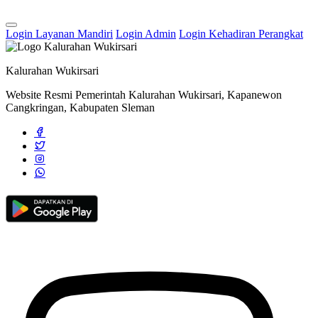
Login Layanan Mandiri
Login Admin
Login Kehadiran Perangkat
Kalurahan Wukirsari
Website Resmi Pemerintah Kalurahan Wukirsari, Kapanewon
Cangkringan, Kabupaten Sleman
Undang Undang
20 April 2014
"Semarak Pasar Seni Budaya 'Sor Pring': Merayakan Tradisi dan
Alam di Hutan Bambu Bulaksalak"
03 Juni 2024
Pemerintah Kalurahan Wukirsari Menyalurkan BLT Desa Bulan Juli
sampai dengan Agustus 2023
15 Agustus 2023
Lurah Wukirsari Hadiri Serangkaian Acara Tutup Tahun Pendidikan
Anak dan Sekolah Dasar
18 Juni 2025
Rapat Koordinasi Pemkal Wukirsari Dengan Dukuh Se-Kalurahan