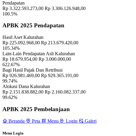
Pendapatan
Memahami Peran dan Makna Rois dalam Pembinaan Rois di
Rp 3.322.593.273,00
Rp 3.306.126.948,00
Kalurahan Wukirsari
02 April 2024
100.5%
Semangat Gotong Royong Warga Wukirsari Masih Sangat Terjaga
APBK 2025 Pendapatan
Sampai Saat Ini
21 November 2022
Hasil Aset Kalurahan
Profil Lurah
17 November 2021
Rp 225.092.968,00
Rp 213.679.420,00
105.34%
PERATURAN LURAH WUKIRSARI NOMOR 03 TAHUN
Lain-Lain Pendapatan Asli Kalurahan
2022
11 Januari 2024
Rp 18.679.954,00
Rp 3.000.000,00
622.67%
Pemerintah Kalurahan Wukirsari Adakan Pembinaan untuk
Bagi Hasil Pajak Dan Retribusi
Kelompok Tani di Moro Lejar Balangan
27 Mei 2024
Rp 926.981.469,00
Rp 929.365.191,00
99.74%
Alokasi Dana Kalurahan
Rp 2.151.838.882,00
Rp 2.160.082.337,00
99.62%
APBK 2025 Pembelanjaan
Beranda
Peta
Menu
Login
Galeri
Menu Login