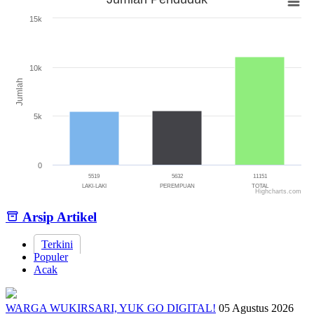
Jumlah Penduduk
15k
Bar chart with 3 bars.
The chart has 1 X axis displaying categories.
The chart has 1 Y axis displaying Jumlah. Range: 0 to 15000.
10k
Jumlah
5k
0
5519
5632
11151
LAKI-LAKI
PEREMPUAN
TOTAL
Highcharts.com
End of interactive chart.
Arsip Artikel
Terkini
Populer
Acak
WARGA WUKIRSARI, YUK GO DIGITAL!
05 Agustus 2026