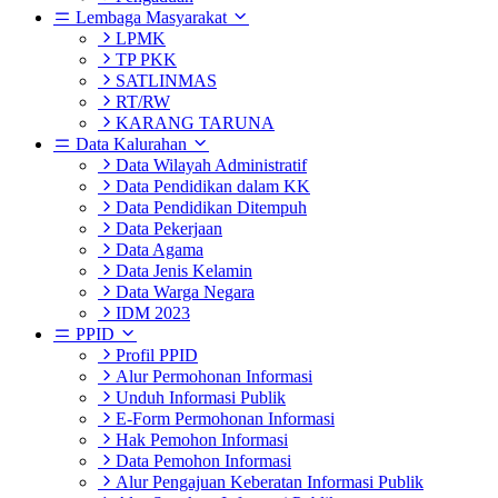
Lembaga Masyarakat
LPMK
TP PKK
SATLINMAS
RT/RW
KARANG TARUNA
Data Kalurahan
Data Wilayah Administratif
Data Pendidikan dalam KK
Data Pendidikan Ditempuh
Data Pekerjaan
Data Agama
Data Jenis Kelamin
Data Warga Negara
IDM 2023
PPID
Profil PPID
Alur Permohonan Informasi
Unduh Informasi Publik
E-Form Permohonan Informasi
Hak Pemohon Informasi
Data Pemohon Informasi
Alur Pengajuan Keberatan Informasi Publik