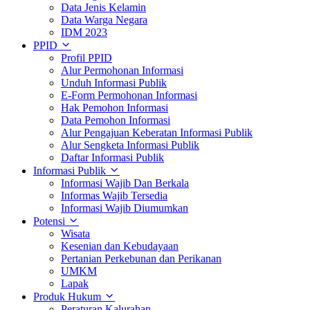
Data Jenis Kelamin
Data Warga Negara
IDM 2023
PPID
Profil PPID
Alur Permohonan Informasi
Unduh Informasi Publik
E-Form Permohonan Informasi
Hak Pemohon Informasi
Data Pemohon Informasi
Alur Pengajuan Keberatan Informasi Publik
Alur Sengketa Informasi Publik
Daftar Informasi Publik
Informasi Publik
Informasi Wajib Dan Berkala
Informas Wajib Tersedia
Informasi Wajib Diumumkan
Potensi
Wisata
Kesenian dan Kebudayaan
Pertanian Perkebunan dan Perikanan
UMKM
Lapak
Produk Hukum
Peraturan Kalurahan