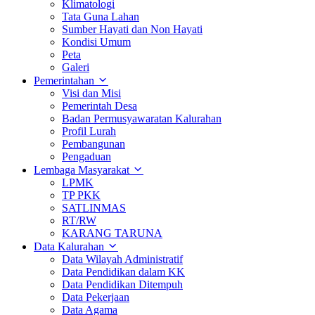
Klimatologi
Tata Guna Lahan
Sumber Hayati dan Non Hayati
Kondisi Umum
Peta
Galeri
Pemerintahan
Visi dan Misi
Pemerintah Desa
Badan Permusyawaratan Kalurahan
Profil Lurah
Pembangunan
Pengaduan
Lembaga Masyarakat
LPMK
TP PKK
SATLINMAS
RT/RW
KARANG TARUNA
Data Kalurahan
Data Wilayah Administratif
Data Pendidikan dalam KK
Data Pendidikan Ditempuh
Data Pekerjaan
Data Agama