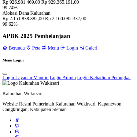
Rp 926.981.469,00
Rp 929.365.191,00
99.74%
Alokasi Dana Kalurahan
Rp 2.151.838.882,00
Rp 2.160.082.337,00
99.62%
APBK 2025 Pembelanjaan
Beranda
Peta
Menu
Login
Galeri
Menu Login
Login Layanan Mandiri
Login Admin
Login Kehadiran Perangkat
RT/RW
11 November 2021
Kalurahan Wukirsari
Pemerintah Kalurahan Wukirsari Gelar Penyuluhan dan Pemberian
Makanan Tambahan bagi Ibu Hamil
31 Oktober 2024
Website Resmi Pemerintah Kalurahan Wukirsari, Kapanewon
Cangkringan, Kabupaten Sleman
Pemerintah Kalurahan Wukirsari Melaksanakan Cor Block Jalan
Lingkungan di Padukuhan Cakran
23 Juli 2024
Padukuhan Kiyaran Menggelar Kirab Budaya Bertema “Guyub
Rukun Bali Bangun”
30 Oktober 2023