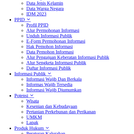
Data Jenis Kelamin
Data Warga Negara
IDM 2023
PPID
Profil PPID
Alur Permohonan Informasi
Unduh Informasi Publik
E-Form Permohonan Informasi
Hak Pemohon Informasi
Data Pemohon Informasi
Alur Pengajuan Keberatan Informasi Publik
Alur Sengketa Informasi Publik
Daftar Informasi Publik
Informasi Publik
Informasi Wajib Dan Berkala
Informas Wajib Tersedia
Informasi Wajib Diumumkan
Potensi
Wisata
Kesenian dan Kebudayaan
Pertanian Perkebunan dan Perikanan
UMKM
Lapak
Produk Hukum
Peraturan Kalurahan