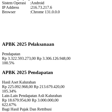
Sistem Operasi
:
Android
Koordinator
:
IP Address
:
216.73.217.6
Pekan Olahraga Kalurahan Wukirsari 2025 Segera Hadir!
Browser
:
Chrome 131.0.0.0
Waktu
:
15 November 2025 09:29:20
Lokasi
:
Halaman Balai Kalurahan Wukirsari
Koordinator
:
Geografis
10 November 2021
APBK 2025 Pelaksanaan
Memahami Peran dan Makna Rois dalam Pembinaan Rois di
Pendapatan
Kalurahan Wukirsari
02 April 2024
Rp 3.322.593.273,00
Rp 3.306.126.948,00
100.5%
Semangat Gotong Royong Warga Wukirsari Masih Sangat Terjaga
Sampai Saat Ini
21 November 2022
APBK 2025 Pendapatan
Hasil Aset Kalurahan
Rp 225.092.968,00
Rp 213.679.420,00
105.34%
Lain-Lain Pendapatan Asli Kalurahan
Rp 18.679.954,00
Rp 3.000.000,00
622.67%
Bagi Hasil Pajak Dan Retribusi