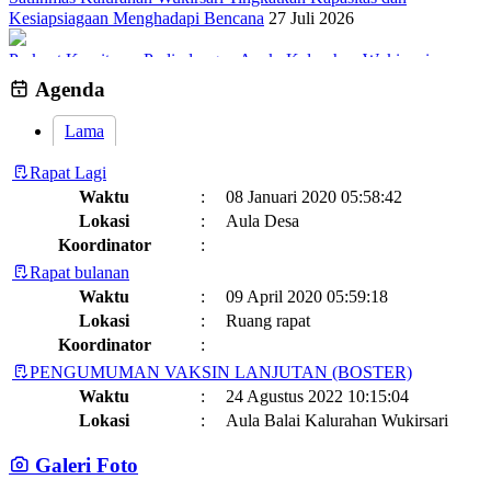
Kesiapsiagaan Menghadapi Bencana
27 Juli 2026
Perkuat Komitmen Perlindungan Anak, Kalurahan Wukirsari
Menggelar Sosialisasi dan Outbond Desa Ramah Anak
26 Juli 2026
Agenda
Lama
Rapat Lagi
Waktu
:
08 Januari 2020 05:58:42
Lokasi
:
Aula Desa
Koordinator
:
Rapat bulanan
Waktu
:
09 April 2020 05:59:18
Lokasi
:
Ruang rapat
Koordinator
:
PENGUMUMAN VAKSIN LANJUTAN (BOSTER)
Waktu
:
24 Agustus 2022 10:15:04
Lokasi
:
Aula Balai Kalurahan Wukirsari
Koordinator
:
Galeri Foto
Jadwal dan Agenda Sisir Adminduk Kalurahan Wukirsari