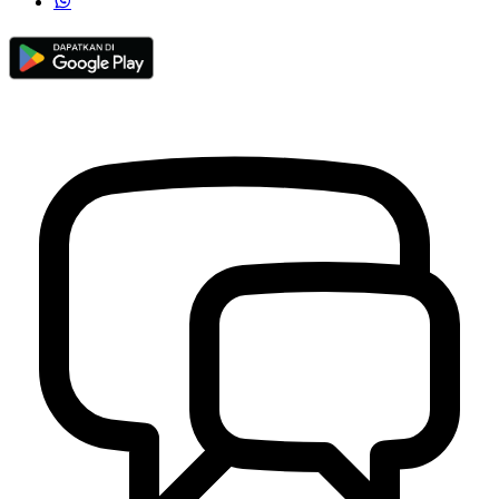
Hasil Pertandingan Bola Voli PORDES Wukirsari Hari Jumat 16
September 2022
17 September 2022
Visi dan Misi
24 Agustus 2016
Sambang Dusun Minggu Kedua Bulan Juni Tahun 2023
12 Juni
2023
BPKal Wukirsari Meninjau Kegiatan Pembangunan Pemerintah
Kalurahan Wukirsari.
25 Juli 2023