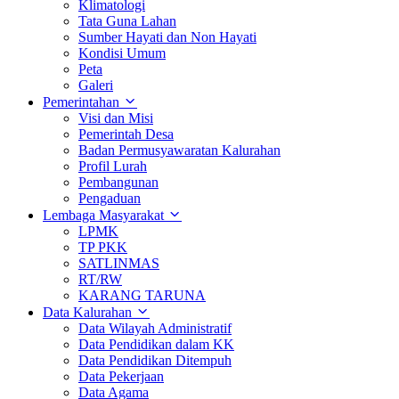
Klimatologi
Tata Guna Lahan
Sumber Hayati dan Non Hayati
Kondisi Umum
Peta
Galeri
Pemerintahan
Visi dan Misi
Pemerintah Desa
Badan Permusyawaratan Kalurahan
Profil Lurah
Pembangunan
Pengaduan
Lembaga Masyarakat
LPMK
TP PKK
SATLINMAS
RT/RW
KARANG TARUNA
Data Kalurahan
Data Wilayah Administratif
Data Pendidikan dalam KK
Data Pendidikan Ditempuh
Data Pekerjaan
Data Agama