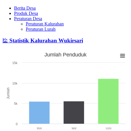
Berita Desa
Produk Desa
Peraturan Desa
Peraturan Kalurahan
Peraturan Lurah
Statistik Kalurahan Wukirsari
Jumlah Penduduk
Jumlah Penduduk
15k
Bar chart with 3 bars.
The chart has 1 X axis displaying categories.
The chart has 1 Y axis displaying Jumlah. Range: 0 to 15000.
10k
Jumlah
5k
0
5519
5632
11151