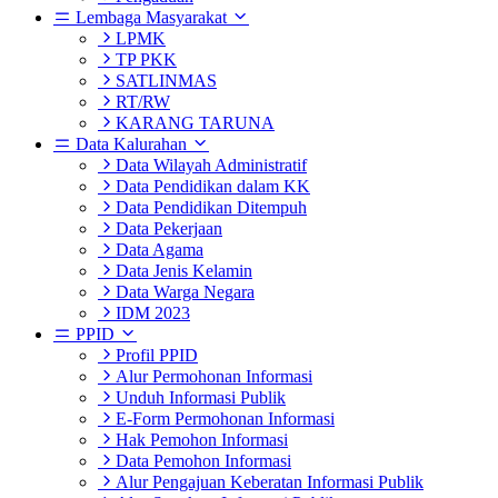
Lembaga Masyarakat
LPMK
TP PKK
SATLINMAS
RT/RW
KARANG TARUNA
Data Kalurahan
Data Wilayah Administratif
Data Pendidikan dalam KK
Data Pendidikan Ditempuh
Data Pekerjaan
Data Agama
Data Jenis Kelamin
Data Warga Negara
IDM 2023
PPID
Profil PPID
Alur Permohonan Informasi
Unduh Informasi Publik
E-Form Permohonan Informasi
Hak Pemohon Informasi
Data Pemohon Informasi
Alur Pengajuan Keberatan Informasi Publik