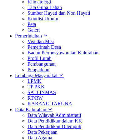
Klimatologi
Tata Guna Lahan
Sumber Hayati dan Non Hayati
Kondisi Umum
Peta
Galeri
Pemerintahan
Visi dan Misi
Pemerintah Desa
Badan Permusyawaratan Kalurahan
Profil Lurah
Pembangunan
Pengaduan
Lembaga Masyarakat
LPMK
TP PKK
SATLINMAS
RT/RW
KARANG TARUNA
Data Kalurahan
Data Wilayah Administratif
Data Pendidikan dalam KK
Data Pendidikan Ditempuh
Data Pekerjaan
Data Agama