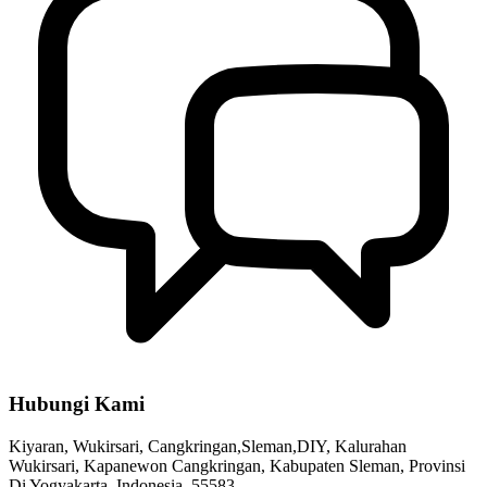
“Ngintunan Wulan Ruwah” Dan Pembekalan Menyambut Bulan
Suci Ramadhan Di Masjid Jami’ Pusmalang
17 Maret 2023
Hubungi Kami
Kiyaran, Wukirsari, Cangkringan,Sleman,DIY, Kalurahan
Wukirsari, Kapanewon Cangkringan, Kabupaten Sleman, Provinsi
Di Yogyakarta, Indonesia, 55583.