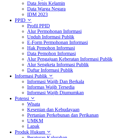
Data Jenis Kelamin
Data Warga Negara
IDM 2023
PPID
Profil PPID
Alur Permohonan Informasi
Unduh Informasi Publik
E-Form Permohonan Informasi
Hak Pemohon Informasi
Data Pemohon Informasi
Alur Pengajuan Keberatan Informasi Publik
Alur Sengketa Informasi Publik
Daftar Informasi Publik
Informasi Publik
Informasi Wajib Dan Berkala
Informas Wajib Tersedia
Informasi Wajib Diumumkan
Potensi
Wisata
Kesenian dan Kebudayaan
Pertanian Perkebunan dan Perikanan
UMKM
Lapak
Produk Hukum
Peraturan Kalurahan