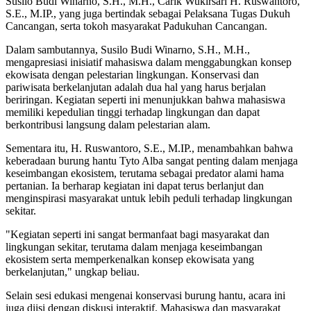
Susilo Budi Winarno, S.H., M.H., Carik Wukirsari H. Ruswantoro,
S.E., M.IP., yang juga bertindak sebagai Pelaksana Tugas Dukuh
Cancangan, serta tokoh masyarakat Padukuhan Cancangan.
Dalam sambutannya, Susilo Budi Winarno, S.H., M.H.,
mengapresiasi inisiatif mahasiswa dalam menggabungkan konsep
ekowisata dengan pelestarian lingkungan. Konservasi dan
pariwisata berkelanjutan adalah dua hal yang harus berjalan
beriringan. Kegiatan seperti ini menunjukkan bahwa mahasiswa
memiliki kepedulian tinggi terhadap lingkungan dan dapat
berkontribusi langsung dalam pelestarian alam.
Sementara itu, H. Ruswantoro, S.E., M.IP., menambahkan bahwa
keberadaan burung hantu Tyto Alba sangat penting dalam menjaga
keseimbangan ekosistem, terutama sebagai predator alami hama
pertanian. Ia berharap kegiatan ini dapat terus berlanjut dan
menginspirasi masyarakat untuk lebih peduli terhadap lingkungan
sekitar.
"Kegiatan seperti ini sangat bermanfaat bagi masyarakat dan
lingkungan sekitar, terutama dalam menjaga keseimbangan
ekosistem serta memperkenalkan konsep ekowisata yang
berkelanjutan," ungkap beliau.
Selain sesi edukasi mengenai konservasi burung hantu, acara ini
juga diisi dengan diskusi interaktif. Mahasiswa dan masyarakat