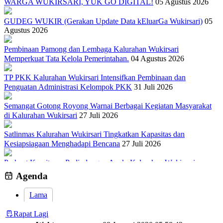
WARGA WUKIRSARI, YUK GO DIGITAL!
05 Agustus 2026
GUDEG WUKIR (Gerakan Update Data kEluarGa Wukirsari)
05
Agustus 2026
Pembinaan Pamong dan Lembaga Kalurahan Wukirsari
Memperkuat Tata Kelola Pemerintahan.
04 Agustus 2026
TP PKK Kalurahan Wukirsari Intensifkan Pembinaan dan
Penguatan Administrasi Kelompok PKK
31 Juli 2026
Semangat Gotong Royong Warnai Berbagai Kegiatan Masyarakat
di Kalurahan Wukirsari
27 Juli 2026
Satlinmas Kalurahan Wukirsari Tingkatkan Kapasitas dan
Kesiapsiagaan Menghadapi Bencana
27 Juli 2026
Perkuat Komitmen Perlindungan Anak, Kalurahan Wukirsari
Menggelar Sosialisasi dan Outbond Desa Ramah Anak
26 Juli 2026
Agenda
Lama
Rapat Lagi