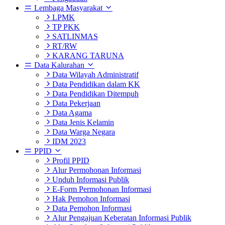
Lembaga Masyarakat
LPMK
TP PKK
SATLINMAS
RT/RW
KARANG TARUNA
Data Kalurahan
Data Wilayah Administratif
Data Pendidikan dalam KK
Data Pendidikan Ditempuh
Data Pekerjaan
Data Agama
Data Jenis Kelamin
Data Warga Negara
IDM 2023
PPID
Profil PPID
Alur Permohonan Informasi
Unduh Informasi Publik
E-Form Permohonan Informasi
Hak Pemohon Informasi
Data Pemohon Informasi
Alur Pengajuan Keberatan Informasi Publik