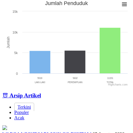
Jumlah Penduduk
Jumlah Penduduk
15k
Bar chart with 3 bars.
The chart has 1 X axis displaying categories.
The chart has 1 Y axis displaying Jumlah. Range: 0 to 15000.
10k
Jumlah
5k
0
5519
5632
11151
LAKI-LAKI
PEREMPUAN
TOTAL
Highcharts.com
End of interactive chart.
Arsip Artikel
Terkini
Populer
Acak