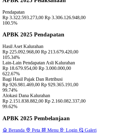
APBK 2025 Pelaksanaan
Memahami Peran dan Makna Rois dalam Pembinaan Rois di
Pendapatan
Kalurahan Wukirsari
02 April 2024
Rp 3.322.593.273,00
Rp 3.306.126.948,00
100.5%
Semangat Gotong Royong Warga Wukirsari Masih Sangat Terjaga
Sampai Saat Ini
21 November 2022
APBK 2025 Pendapatan
Hasil Aset Kalurahan
Rp 225.092.968,00
Rp 213.679.420,00
105.34%
Lain-Lain Pendapatan Asli Kalurahan
Rp 18.679.954,00
Rp 3.000.000,00
622.67%
Bagi Hasil Pajak Dan Retribusi
Rp 926.981.469,00
Rp 929.365.191,00
99.74%
Alokasi Dana Kalurahan
Rp 2.151.838.882,00
Rp 2.160.082.337,00
99.62%
APBK 2025 Pembelanjaan
Beranda
Peta
Menu
Login
Galeri