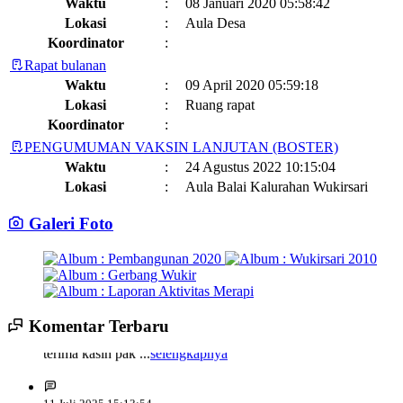
Waktu
:
08 Januari 2020 05:58:42
Lokasi
:
Aula Desa
Koordinator
:
Rapat bulanan
Waktu
:
09 April 2020 05:59:18
Lokasi
:
Ruang rapat
Koordinator
:
PENGUMUMAN VAKSIN LANJUTAN (BOSTER)
Waktu
:
24 Agustus 2022 10:15:04
Lokasi
:
Aula Balai Kalurahan Wukirsari
Koordinator
:
Galeri Foto
Jadwal dan Agenda Sisir Adminduk Kalurahan Wukirsari
Kapanewon Cangkringan
Waktu
:
03 Februari 2023 08:44:13
Lokasi
:
Sumber Hayati dan Non Hayati
10 November 2021
Koordinator
:
14 Juli 2025 14:17:22
Komentar Terbaru
Sisir Adminduk Kalurahan Wukirsari, Kapanewon Cangkringan
terima kasih pak ...
selengkapnya
Kronologi Erupsi Merapi tanggal 5 November 2010
04 November
Tahun 2024
2022
Waktu
:
02 Mei 2024 10:24:40
Lokasi
:
11 Juli 2025 15:13:54
Kegiatan Positif Di Bulan Puasa, Karang Taruna Wukirsari Berbagi
semangat mbak ziaaaaaa...
selengkapnya
Koordinator
: