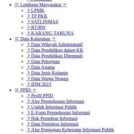
Lembaga Masyarakat
LPMK
TP PKK
SATLINMAS
RT/RW
KARANG TARUNA
Data Kalurahan
Data Wilayah Administratif
Data Pendidikan dalam KK
Data Pendidikan Ditempuh
Data Pekerjaan
Data Agama
Data Jenis Kelamin
Data Warga Negara
IDM 2023
PPID
Profil PPID
Alur Permohonan Informasi
Unduh Informasi Publik
E-Form Permohonan Informasi
Hak Pemohon Informasi
Data Pemohon Informasi
Alur Pengajuan Keberatan Informasi Publik