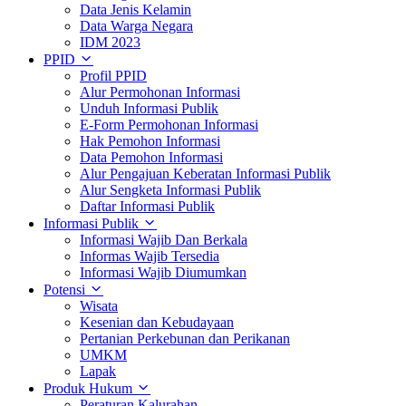
Data Jenis Kelamin
Data Warga Negara
IDM 2023
PPID
Profil PPID
Alur Permohonan Informasi
Unduh Informasi Publik
E-Form Permohonan Informasi
Hak Pemohon Informasi
Data Pemohon Informasi
Alur Pengajuan Keberatan Informasi Publik
Alur Sengketa Informasi Publik
Daftar Informasi Publik
Informasi Publik
Informasi Wajib Dan Berkala
Informas Wajib Tersedia
Informasi Wajib Diumumkan
Potensi
Wisata
Kesenian dan Kebudayaan
Pertanian Perkebunan dan Perikanan
UMKM
Lapak
Produk Hukum
Peraturan Kalurahan