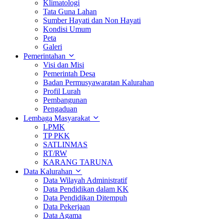
Klimatologi
Tata Guna Lahan
Sumber Hayati dan Non Hayati
Kondisi Umum
Peta
Galeri
Pemerintahan
Visi dan Misi
Pemerintah Desa
Badan Permusyawaratan Kalurahan
Profil Lurah
Pembangunan
Pengaduan
Lembaga Masyarakat
LPMK
TP PKK
SATLINMAS
RT/RW
KARANG TARUNA
Data Kalurahan
Data Wilayah Administratif
Data Pendidikan dalam KK
Data Pendidikan Ditempuh
Data Pekerjaan
Data Agama