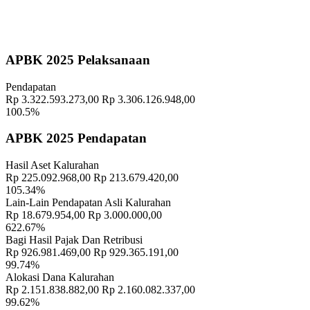
Koordinator
:
Geografis
10 November 2021
APBK 2025 Pelaksanaan
Memahami Peran dan Makna Rois dalam Pembinaan Rois di
Pendapatan
Kalurahan Wukirsari
02 April 2024
Rp 3.322.593.273,00
Rp 3.306.126.948,00
100.5%
Semangat Gotong Royong Warga Wukirsari Masih Sangat Terjaga
Sampai Saat Ini
21 November 2022
APBK 2025 Pendapatan
Profil Lurah
17 November 2021
Hasil Aset Kalurahan
Rp 225.092.968,00
Rp 213.679.420,00
Kader berperan penting sebagai ujung tombak pendampingan
105.34%
keluarga
29 September 2025
Lain-Lain Pendapatan Asli Kalurahan
Rp 18.679.954,00
Rp 3.000.000,00
Safari Tarawih Ramadhan Pemerintah Kalurahan Wukrsari Di
622.67%
Masjid Al Huda dan Masjid Ash Sholihin
10 April 2023
Bagi Hasil Pajak Dan Retribusi
Rp 926.981.469,00
Rp 929.365.191,00
99.74%
Semangat Kebersamaan Warnai Pelaksanaan Idul adha dan
Alokasi Dana Kalurahan
Penyembelihan Hewan Kurban di Kalurahan Wukirsari
29 Mei
Rp 2.151.838.882,00
Rp 2.160.082.337,00
2026
99.62%