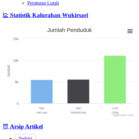
Peraturan Lurah
Statistik Kalurahan Wukirsari
Jumlah Penduduk
Jumlah Penduduk
15k
Bar chart with 3 bars.
The chart has 1 X axis displaying categories.
The chart has 1 Y axis displaying Jumlah. Range: 0 to 15000.
10k
Jumlah
5k
0
5519
5632
11151
LAKI-LAKI
PEREMPUAN
TOTAL
Highcharts.com
End of interactive chart.
Arsip Artikel
Terkini