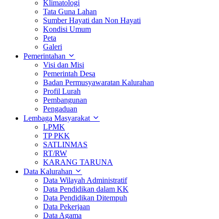
Klimatologi
Tata Guna Lahan
Sumber Hayati dan Non Hayati
Kondisi Umum
Peta
Galeri
Pemerintahan
Visi dan Misi
Pemerintah Desa
Badan Permusyawaratan Kalurahan
Profil Lurah
Pembangunan
Pengaduan
Lembaga Masyarakat
LPMK
TP PKK
SATLINMAS
RT/RW
KARANG TARUNA
Data Kalurahan
Data Wilayah Administratif
Data Pendidikan dalam KK
Data Pendidikan Ditempuh
Data Pekerjaan
Data Agama