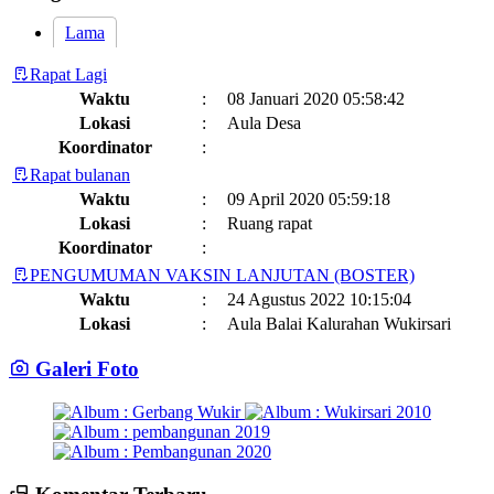
Lama
Rapat Lagi
Waktu
:
08 Januari 2020 05:58:42
Lokasi
:
Aula Desa
Koordinator
:
Rapat bulanan
Waktu
:
09 April 2020 05:59:18
Lokasi
:
Ruang rapat
Koordinator
:
PENGUMUMAN VAKSIN LANJUTAN (BOSTER)
Waktu
:
24 Agustus 2022 10:15:04
Lokasi
:
Aula Balai Kalurahan Wukirsari
Koordinator
:
Galeri Foto
Jadwal dan Agenda Sisir Adminduk Kalurahan Wukirsari
Kapanewon Cangkringan
Waktu
:
03 Februari 2023 08:44:13
Lokasi
:
Sumber Hayati dan Non Hayati
10 November 2021
Koordinator
:
14 Juli 2025 14:17:22