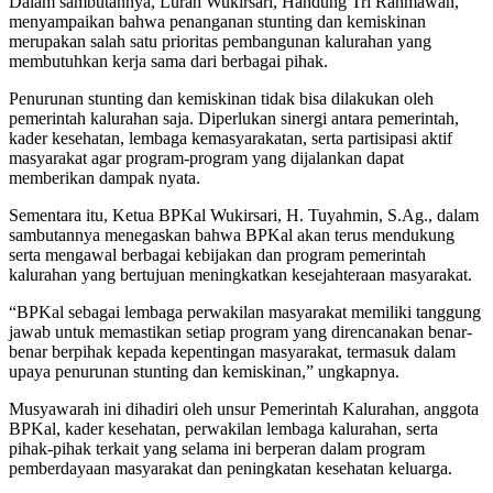
Dalam sambutannya, Lurah Wukirsari, Handung Tri Rahmawan,
menyampaikan bahwa penanganan stunting dan kemiskinan
merupakan salah satu prioritas pembangunan kalurahan yang
membutuhkan kerja sama dari berbagai pihak.
Penurunan stunting dan kemiskinan tidak bisa dilakukan oleh
pemerintah kalurahan saja. Diperlukan sinergi antara pemerintah,
kader kesehatan, lembaga kemasyarakatan, serta partisipasi aktif
masyarakat agar program-program yang dijalankan dapat
memberikan dampak nyata.
Sementara itu, Ketua BPKal Wukirsari, H. Tuyahmin, S.Ag., dalam
sambutannya menegaskan bahwa BPKal akan terus mendukung
serta mengawal berbagai kebijakan dan program pemerintah
kalurahan yang bertujuan meningkatkan kesejahteraan masyarakat.
“BPKal sebagai lembaga perwakilan masyarakat memiliki tanggung
jawab untuk memastikan setiap program yang direncanakan benar-
benar berpihak kepada kepentingan masyarakat, termasuk dalam
upaya penurunan stunting dan kemiskinan,” ungkapnya.
Musyawarah ini dihadiri oleh unsur Pemerintah Kalurahan, anggota
BPKal, kader kesehatan, perwakilan lembaga kalurahan, serta
pihak-pihak terkait yang selama ini berperan dalam program
pemberdayaan masyarakat dan peningkatan kesehatan keluarga.