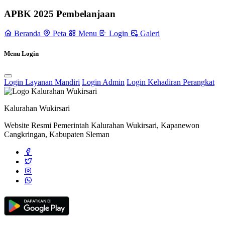
Kampanye Sadar Wisata dan Rintisan Desa Wisata di Wukirsari
11
APBK 2025 Pembelanjaan
November 2021
Beranda
Peta
Menu
Login
Galeri
Final Pertandingan Bola Voli PORDES Wukirsari 2022, Tim
CAKRA Juara Satu Voli Putra
26 September 2022
Menu Login
Ibu-ibu PKK Dusun Pusmalang Melaksanakan Rakor Untuk
Persiapan Lomba
04 Mei 2023
Login Layanan Mandiri
Login Admin
Login Kehadiran Perangkat
Sambang Dusun Minggu Pertama Bulan September Tahun 2023
04
September 2023
Kalurahan Wukirsari
Website Resmi Pemerintah Kalurahan Wukirsari, Kapanewon
Cangkringan, Kabupaten Sleman