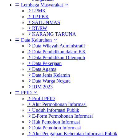
Lembaga Masyarakat
LPMK
TP PKK
SATLINMAS
RT/RW
KARANG TARUNA
Data Kalurahan
Data Wilayah Administratif
Data Pendidikan dalam KK
Data Pendidikan Ditempuh
Data Pekerjaan
Data Agama
Data Jenis Kelamin
Data Warga Negara
IDM 2023
PPID
Profil PPID
Alur Permohonan Informasi
Unduh Informasi Publik
E-Form Permohonan Informasi
Hak Pemohon Informasi
Data Pemohon Informasi
Alur Pengajuan Keberatan Informasi Publik