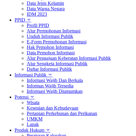
Data Jenis Kelamin
Data Warga Negara
IDM 2023
PPID
Profil PPID
Alur Permohonan Informasi
Unduh Informasi Publik
E-Form Permohonan Informasi
Hak Pemohon Informasi
Data Pemohon Informasi
Alur Pengajuan Keberatan Informasi Publik
Alur Sengketa Informasi Publik
Daftar Informasi Publik
Informasi Publik
Informasi Wajib Dan Berkala
Informas Wajib Tersedia
Informasi Wajib Diumumkan
Potensi
Wisata
Kesenian dan Kebudayaan
Pertanian Perkebunan dan Perikanan
UMKM
Lapak
Produk Hukum
Peraturan Kalurahan