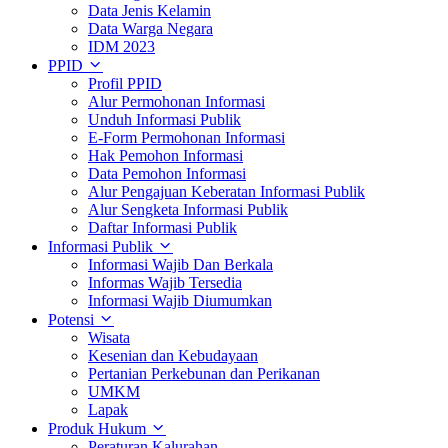
Data Jenis Kelamin
Data Warga Negara
IDM 2023
PPID
Profil PPID
Alur Permohonan Informasi
Unduh Informasi Publik
E-Form Permohonan Informasi
Hak Pemohon Informasi
Data Pemohon Informasi
Alur Pengajuan Keberatan Informasi Publik
Alur Sengketa Informasi Publik
Daftar Informasi Publik
Informasi Publik
Informasi Wajib Dan Berkala
Informas Wajib Tersedia
Informasi Wajib Diumumkan
Potensi
Wisata
Kesenian dan Kebudayaan
Pertanian Perkebunan dan Perikanan
UMKM
Lapak
Produk Hukum
Peraturan Kalurahan