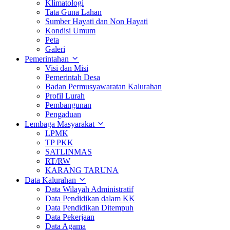
Klimatologi
Tata Guna Lahan
Sumber Hayati dan Non Hayati
Kondisi Umum
Peta
Galeri
Pemerintahan
Visi dan Misi
Pemerintah Desa
Badan Permusyawaratan Kalurahan
Profil Lurah
Pembangunan
Pengaduan
Lembaga Masyarakat
LPMK
TP PKK
SATLINMAS
RT/RW
KARANG TARUNA
Data Kalurahan
Data Wilayah Administratif
Data Pendidikan dalam KK
Data Pendidikan Ditempuh
Data Pekerjaan
Data Agama