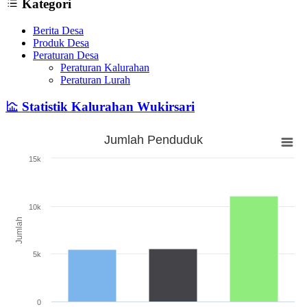
Kategori
Berita Desa
Produk Desa
Peraturan Desa
Peraturan Kalurahan
Peraturan Lurah
Statistik Kalurahan Wukirsari
Jumlah Penduduk
Jumlah Penduduk
15k
Bar chart with 3 bars.
The chart has 1 X axis displaying categories.
The chart has 1 Y axis displaying Jumlah. Range: 0 to 15000.
10k
Jumlah
5k
0