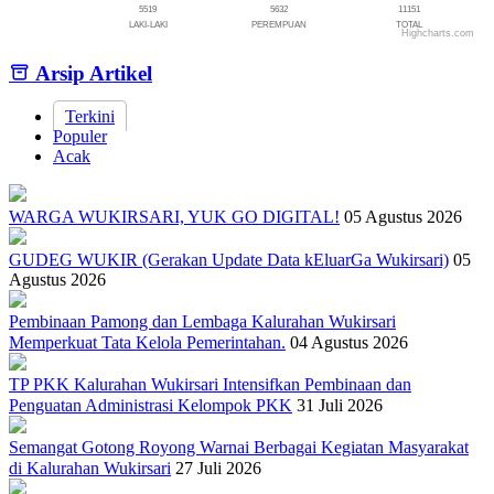
5519
5632
11151
LAKI-LAKI
PEREMPUAN
TOTAL
Highcharts.com
End of interactive chart.
Arsip Artikel
Terkini
Populer
Acak
WARGA WUKIRSARI, YUK GO DIGITAL!
05 Agustus 2026
GUDEG WUKIR (Gerakan Update Data kEluarGa Wukirsari)
05
Agustus 2026
Pembinaan Pamong dan Lembaga Kalurahan Wukirsari
Memperkuat Tata Kelola Pemerintahan.
04 Agustus 2026
TP PKK Kalurahan Wukirsari Intensifkan Pembinaan dan
Penguatan Administrasi Kelompok PKK
31 Juli 2026
Semangat Gotong Royong Warnai Berbagai Kegiatan Masyarakat
di Kalurahan Wukirsari
27 Juli 2026