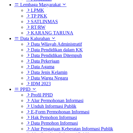
Lembaga Masyarakat
LPMK
TP PKK
SATLINMAS
RT/RW
KARANG TARUNA
Data Kalurahan
Data Wilayah Administratif
Data Pendidikan dalam KK
Data Pendidikan Ditempuh
Data Pekerjaan
Data Agama
Data Jenis Kelamin
Data Warga Negara
IDM 2023
PPID
Profil PPID
Alur Permohonan Informasi
Unduh Informasi Publik
E-Form Permohonan Informasi
Hak Pemohon Informasi
Data Pemohon Informasi
Alur Pengajuan Keberatan Informasi Publik