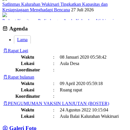
Satlinmas Kalurahan Wukirsari Tingkatkan Kapasitas dan
Kesiapsiagaan Menghadapi Bencana
27 Juli 2026
Perkuat Komitmen Perlindungan Anak, Kalurahan Wukirsari
Menggelar Sosialisasi dan Outbond Desa Ramah Anak
26 Juli 2026
Agenda
Sumber Hayati dan Non Hayati
10 November 2021
Lama
Kronologi Erupsi Merapi tanggal 5 November 2010
04 November
Rapat Lagi
2022
Waktu
:
08 Januari 2020 05:58:42
Lokasi
:
Aula Desa
Kegiatan Positif Di Bulan Puasa, Karang Taruna Wukirsari Berbagi
Koordinator
:
Takjil Kepada Para Pengendara
09 April 2022
Rapat bulanan
Geografis
10 November 2021
Waktu
:
09 April 2020 05:59:18
Lokasi
:
Ruang rapat
Memahami Peran dan Makna Rois dalam Pembinaan Rois di
Koordinator
:
Kalurahan Wukirsari
02 April 2024
PENGUMUMAN VAKSIN LANJUTAN (BOSTER)
Semangat Gotong Royong Warga Wukirsari Masih Sangat Terjaga
Waktu
:
24 Agustus 2022 10:15:04
Sampai Saat Ini
21 November 2022
Lokasi
:
Aula Balai Kalurahan Wukirsari
Koordinator
:
Profil Lurah
17 November 2021
Galeri Foto
Jadwal dan Agenda Sisir Adminduk Kalurahan Wukirsari