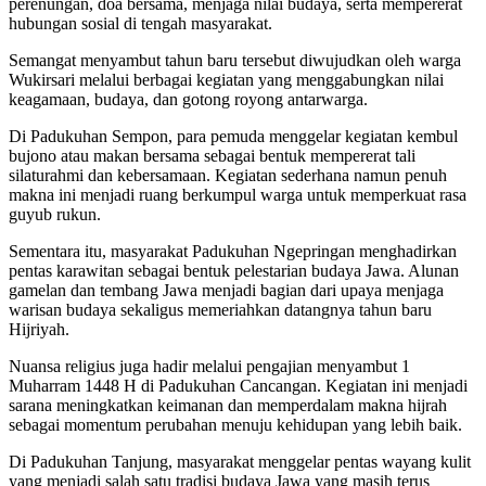
perenungan, doa bersama, menjaga nilai budaya, serta mempererat
hubungan sosial di tengah masyarakat.
Semangat menyambut tahun baru tersebut diwujudkan oleh warga
Wukirsari melalui berbagai kegiatan yang menggabungkan nilai
keagamaan, budaya, dan gotong royong antarwarga.
Di Padukuhan Sempon, para pemuda menggelar kegiatan kembul
bujono atau makan bersama sebagai bentuk mempererat tali
silaturahmi dan kebersamaan. Kegiatan sederhana namun penuh
makna ini menjadi ruang berkumpul warga untuk memperkuat rasa
guyub rukun.
Sementara itu, masyarakat Padukuhan Ngepringan menghadirkan
pentas karawitan sebagai bentuk pelestarian budaya Jawa. Alunan
gamelan dan tembang Jawa menjadi bagian dari upaya menjaga
warisan budaya sekaligus memeriahkan datangnya tahun baru
Hijriyah.
Nuansa religius juga hadir melalui pengajian menyambut 1
Muharram 1448 H di Padukuhan Cancangan. Kegiatan ini menjadi
sarana meningkatkan keimanan dan memperdalam makna hijrah
sebagai momentum perubahan menuju kehidupan yang lebih baik.
Di Padukuhan Tanjung, masyarakat menggelar pentas wayang kulit
yang menjadi salah satu tradisi budaya Jawa yang masih terus