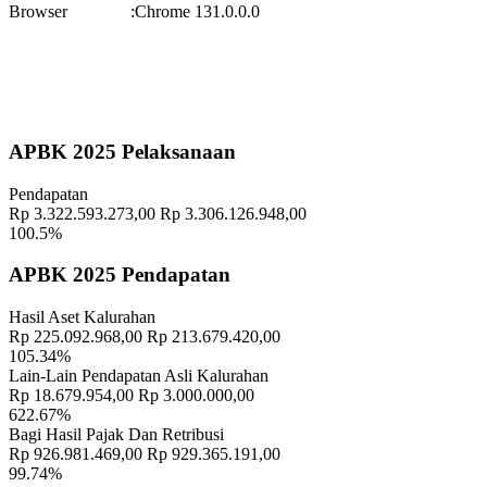
Browser
:
Chrome 131.0.0.0
Lokasi
:
Halaman Balai Kalurahan Wukirsari
Koordinator
:
Pekan Olahraga Kalurahan Wukirsari 2025 Segera Hadir!
Waktu
:
15 November 2025 09:29:20
Lokasi
:
Halaman Balai Kalurahan Wukirsari
Koordinator
:
APBK 2025 Pelaksanaan
Pendapatan
Rp 3.322.593.273,00
Rp 3.306.126.948,00
100.5%
APBK 2025 Pendapatan
Hasil Aset Kalurahan
Rp 225.092.968,00
Rp 213.679.420,00
105.34%
Lain-Lain Pendapatan Asli Kalurahan
Rp 18.679.954,00
Rp 3.000.000,00
622.67%
Bagi Hasil Pajak Dan Retribusi
Rp 926.981.469,00
Rp 929.365.191,00
99.74%