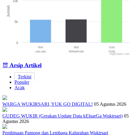
10k
Jumlah
5k
0
5519
5632
11151
LAKI-LAKI
PEREMPUAN
TOTAL
Highcharts.com
End of interactive chart.
Arsip Artikel
Terkini
Populer
Acak
WARGA WUKIRSARI, YUK GO DIGITAL!
05 Agustus 2026
GUDEG WUKIR (Gerakan Update Data kEluarGa Wukirsari)
05
Agustus 2026
Pembinaan Pamong dan Lembaga Kalurahan Wukirsari