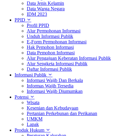
Data Jenis Kelamin
Data Warga Negara
IDM 2023
PPID
Profil PPID
Alur Permohonan Informasi
Unduh Informasi Publik
E-Form Permohonan Informasi
Hak Pemohon Informasi
Data Pemohon Informasi
Alur Pengajuan Keberatan Informasi Publik
Alur Sengketa Informasi Publik
Daftar Informasi Publik
Informasi Publik
Informasi Wajib Dan Berkala
Informas Wajib Tersedia
Informasi Wajib Diumumkan
Potensi
Wisata
Kesenian dan Kebudayaan
Pertanian Perkebunan dan Perikanan
UMKM
Lapak
Produk Hukum
Peraturan Kalurahan