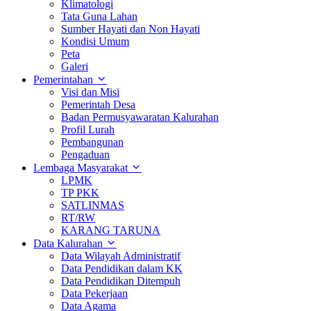
Klimatologi
Tata Guna Lahan
Sumber Hayati dan Non Hayati
Kondisi Umum
Peta
Galeri
Pemerintahan
Visi dan Misi
Pemerintah Desa
Badan Permusyawaratan Kalurahan
Profil Lurah
Pembangunan
Pengaduan
Lembaga Masyarakat
LPMK
TP PKK
SATLINMAS
RT/RW
KARANG TARUNA
Data Kalurahan
Data Wilayah Administratif
Data Pendidikan dalam KK
Data Pendidikan Ditempuh
Data Pekerjaan
Data Agama