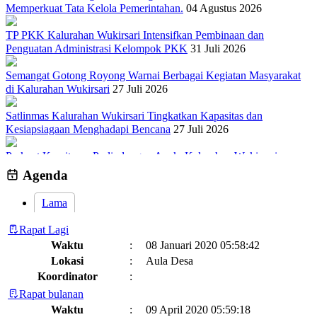
Memperkuat Tata Kelola Pemerintahan.
04 Agustus 2026
TP PKK Kalurahan Wukirsari Intensifkan Pembinaan dan
Penguatan Administrasi Kelompok PKK
31 Juli 2026
Semangat Gotong Royong Warnai Berbagai Kegiatan Masyarakat
di Kalurahan Wukirsari
27 Juli 2026
Satlinmas Kalurahan Wukirsari Tingkatkan Kapasitas dan
Kesiapsiagaan Menghadapi Bencana
27 Juli 2026
Perkuat Komitmen Perlindungan Anak, Kalurahan Wukirsari
Menggelar Sosialisasi dan Outbond Desa Ramah Anak
26 Juli 2026
Agenda
Lama
Rapat Lagi
Waktu
:
08 Januari 2020 05:58:42
Lokasi
:
Aula Desa
Koordinator
:
Rapat bulanan
Waktu
:
09 April 2020 05:59:18