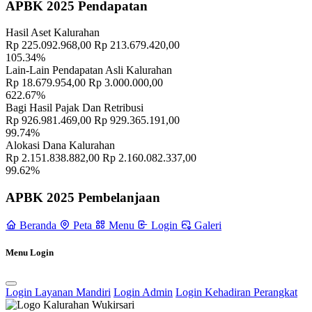
Sampai Saat Ini
21 November 2022
APBK 2025 Pendapatan
Hasil Aset Kalurahan
Rp 225.092.968,00
Rp 213.679.420,00
105.34%
Lain-Lain Pendapatan Asli Kalurahan
Rp 18.679.954,00
Rp 3.000.000,00
622.67%
Bagi Hasil Pajak Dan Retribusi
Rp 926.981.469,00
Rp 929.365.191,00
99.74%
Alokasi Dana Kalurahan
Rp 2.151.838.882,00
Rp 2.160.082.337,00
99.62%
APBK 2025 Pembelanjaan
Beranda
Peta
Menu
Login
Galeri
Menu Login
Login Layanan Mandiri
Login Admin
Login Kehadiran Perangkat
RT/RW
11 November 2021