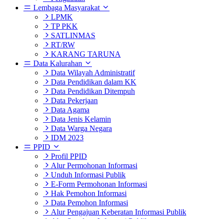
Lembaga Masyarakat
LPMK
TP PKK
SATLINMAS
RT/RW
KARANG TARUNA
Data Kalurahan
Data Wilayah Administratif
Data Pendidikan dalam KK
Data Pendidikan Ditempuh
Data Pekerjaan
Data Agama
Data Jenis Kelamin
Data Warga Negara
IDM 2023
PPID
Profil PPID
Alur Permohonan Informasi
Unduh Informasi Publik
E-Form Permohonan Informasi
Hak Pemohon Informasi
Data Pemohon Informasi
Alur Pengajuan Keberatan Informasi Publik