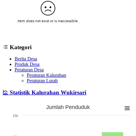
Kategori
Berita Desa
Produk Desa
Peraturan Desa
Peraturan Kalurahan
Peraturan Lurah
Statistik Kalurahan Wukirsari
Jumlah Penduduk
Jumlah Penduduk
15k
Bar chart with 3 bars.
The chart has 1 X axis displaying categories.
The chart has 1 Y axis displaying Jumlah. Range: 0 to 15000.