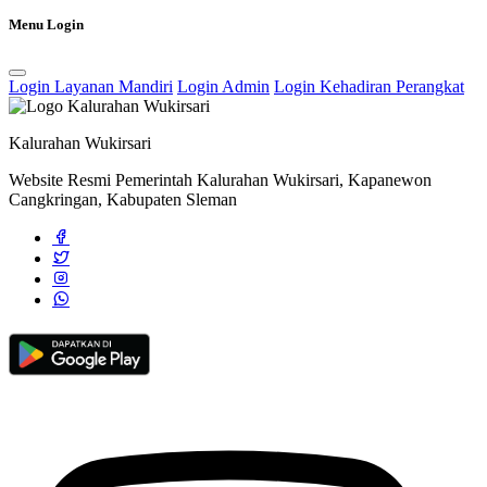
Penguatan Sosial Masyarakat Wukirsari
09 Februari 2026
Menu Login
Sambang Dusun Minggu Terakhir Bulan Agustus Tahun 2023
28
Agustus 2023
Login Layanan Mandiri
Login Admin
Login Kehadiran Perangkat
Warga Jambu Bangkong Bergotong Royong Membangun Talud
Jalan Usaha Tani
14 Juli 2025
Kalurahan Wukirsari
Website Resmi Pemerintah Kalurahan Wukirsari, Kapanewon
Cangkringan, Kabupaten Sleman