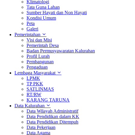
Klimatologi
Tata Guna Lahan
Sumber Hayati dan Non Hayati
Kondisi Umum
Peta
Galeri
Pemerintahan
Visi dan Misi
Pemerintah Desa
Badan Permusyawaratan Kalurahan
Profil Lurah
Pembangunan
Pengaduan
Lembaga Masyarakat
LPMK
TP PKK
SATLINMAS
RT/RW
KARANG TARUNA
Data Kalurahan
Data Wilayah Administratif
Data Pendidikan dalam KK
Data Pendidikan Ditempuh
Data Pekerjaan
Data Agama