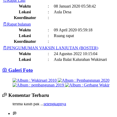
Rapat Lagi
Waktu
:
08 Januari 2020 05:58:42
Lokasi
:
Aula Desa
Koordinator
:
Rapat bulanan
Waktu
:
09 April 2020 05:59:18
Lokasi
:
Ruang rapat
Koordinator
:
PENGUMUMAN VAKSIN LANJUTAN (BOSTER)
Waktu
:
24 Agustus 2022 10:15:04
Lokasi
:
Aula Balai Kalurahan Wukirsari
Koordinator
:
Galeri Foto
Jadwal dan Agenda Sisir Adminduk Kalurahan Wukirsari
Kapanewon Cangkringan
Waktu
:
03 Februari 2023 08:44:13
Lokasi
:
Sumber Hayati dan Non Hayati
10 November 2021
Koordinator
:
14 Juli 2025 14:17:22
Komentar Terbaru
terima kasih pak ...
selengkapnya
Sisir Adminduk Kalurahan Wukirsari, Kapanewon Cangkringan
Kronologi Erupsi Merapi tanggal 5 November 2010
04 November
Tahun 2024
2022
Waktu
:
02 Mei 2024 10:24:40
11 Juli 2025 15:13:54
Lokasi
: