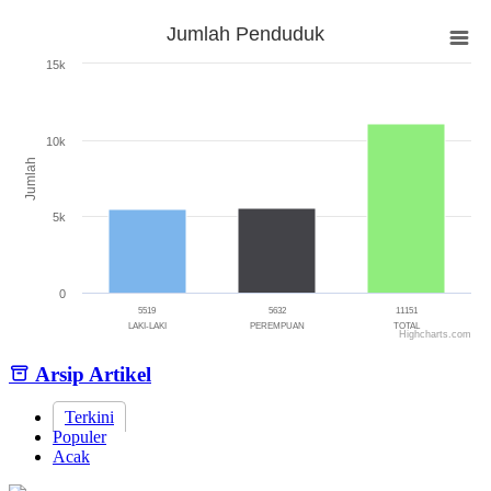
Jumlah Penduduk
Jumlah Penduduk
15k
Bar chart with 3 bars.
The chart has 1 X axis displaying categories.
The chart has 1 Y axis displaying Jumlah. Range: 0 to 15000.
10k
Jumlah
5k
0
5519
5632
11151
LAKI-LAKI
PEREMPUAN
TOTAL
Highcharts.com
End of interactive chart.
Arsip Artikel
Terkini
Populer
Acak