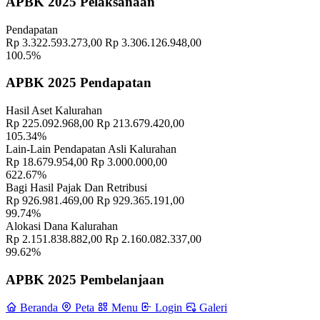
APBK 2025 Pelaksanaan
Geografis
10 November 2021
Pendapatan
Memahami Peran dan Makna Rois dalam Pembinaan Rois di
Rp 3.322.593.273,00
Rp 3.306.126.948,00
Kalurahan Wukirsari
02 April 2024
100.5%
Semangat Gotong Royong Warga Wukirsari Masih Sangat Terjaga
APBK 2025 Pendapatan
Sampai Saat Ini
21 November 2022
Hasil Aset Kalurahan
Profil Lurah
17 November 2021
Rp 225.092.968,00
Rp 213.679.420,00
105.34%
Lurah Wukirsari Menyerahkan Akta Kematian Kepada Keluarga
Lain-Lain Pendapatan Asli Kalurahan
Almarhum Bapak Ahmad Kardan
29 November 2024
Rp 18.679.954,00
Rp 3.000.000,00
622.67%
Pemerintah Kalurahan Wukirsari Salurkan Bantuan PMT untuk
Bagi Hasil Pajak Dan Retribusi
Mencegah Stunting
22 Desember 2023
Rp 926.981.469,00
Rp 929.365.191,00
99.74%
Alokasi Dana Kalurahan
Apel Besar Kesiapsiagaan Satlinmas Kalurahan Wukirsari
15
Rp 2.151.838.882,00
Rp 2.160.082.337,00
November 2021
99.62%
Polri Lestarikan Negeri: Polsek Cangkringan Laksanakan
APBK 2025 Pembelanjaan
Penanaman Pohon di Buper Tanggalsari
18 Agustus 2023
Beranda
Peta
Menu
Login
Galeri
Sambang Dusun: Tradisi Nyadran, Wujud Pelestarian Budaya dan