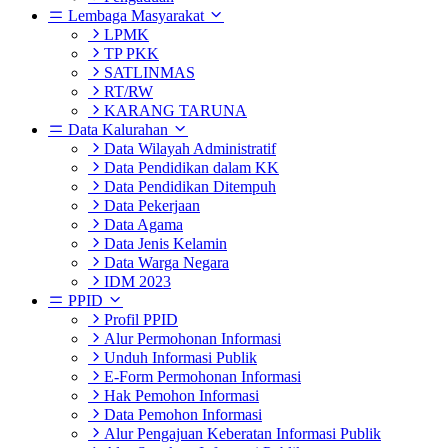
Lembaga Masyarakat
LPMK
TP PKK
SATLINMAS
RT/RW
KARANG TARUNA
Data Kalurahan
Data Wilayah Administratif
Data Pendidikan dalam KK
Data Pendidikan Ditempuh
Data Pekerjaan
Data Agama
Data Jenis Kelamin
Data Warga Negara
IDM 2023
PPID
Profil PPID
Alur Permohonan Informasi
Unduh Informasi Publik
E-Form Permohonan Informasi
Hak Pemohon Informasi
Data Pemohon Informasi
Alur Pengajuan Keberatan Informasi Publik