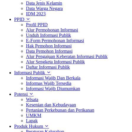
Data Jenis Kelamin
Data Warga Negara
IDM 2023
PPID
Profil PPID
Alur Permohonan Informasi
Unduh Informasi Publik
E-Form Permohonan Informasi
Hak Pemohon Informasi
Data Pemohon Informasi
Alur Pengajuan Keberatan Informasi Publik
Alur Sengketa Informasi Publik
Daftar Informasi Publik
Informasi Publik
Informasi Wajib Dan Berkala
Informas Wajib Tersedia
Informasi Wajib Diumumkan
Potensi
Wisata
Kesenian dan Kebudayaan
Pertanian Perkebunan dan Perikanan
UMKM
Lapak
Produk Hukum
Peraturan Kalurahan