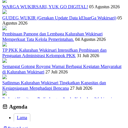
WARGA WUKIRSARI, YUK GO DIGITAL!
05 Agustus 2026
GUDEG WUKIR (Gerakan Update Data kEluarGa Wukirsari)
05
Agustus 2026
Pembinaan Pamong dan Lembaga Kalurahan Wukirsari
Memperkuat Tata Kelola Pemerintahan.
04 Agustus 2026
TP PKK Kalurahan Wukirsari Intensifkan Pembinaan dan
Penguatan Administrasi Kelompok PKK
31 Juli 2026
Semangat Gotong Royong Warnai Berbagai Kegiatan Masyarakat
di Kalurahan Wukirsari
27 Juli 2026
Satlinmas Kalurahan Wukirsari Tingkatkan Kapasitas dan
Kesiapsiagaan Menghadapi Bencana
27 Juli 2026
Perkuat Komitmen Perlindungan Anak, Kalurahan Wukirsari
Menggelar Sosialisasi dan Outbond Desa Ramah Anak
26 Juli 2026
Agenda
Lama