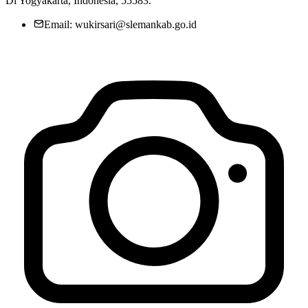
Di Yogyakarta, Indonesia, 55583.
Email: wukirsari@slemankab.go.id