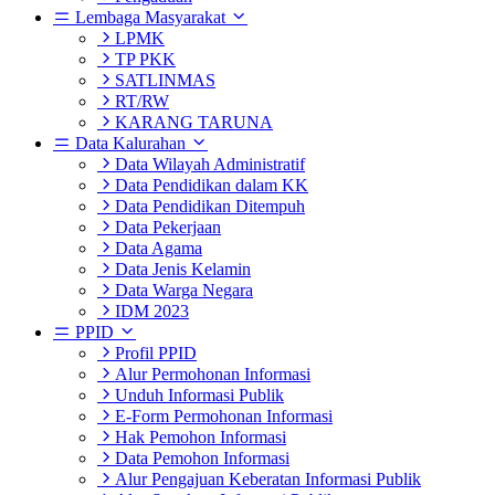
Lembaga Masyarakat
LPMK
TP PKK
SATLINMAS
RT/RW
KARANG TARUNA
Data Kalurahan
Data Wilayah Administratif
Data Pendidikan dalam KK
Data Pendidikan Ditempuh
Data Pekerjaan
Data Agama
Data Jenis Kelamin
Data Warga Negara
IDM 2023
PPID
Profil PPID
Alur Permohonan Informasi
Unduh Informasi Publik
E-Form Permohonan Informasi
Hak Pemohon Informasi
Data Pemohon Informasi
Alur Pengajuan Keberatan Informasi Publik