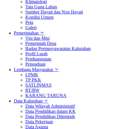
Klimatologi
Tata Guna Lahan
Sumber Hayati dan Non Hayati
Kondisi Umum
Peta
Galeri
Pemerintahan
Visi dan Misi
Pemerintah Desa
Badan Permusyawaratan Kalurahan
Profil Lurah
Pembangunan
Pengaduan
Lembaga Masyarakat
LPMK
TP PKK
SATLINMAS
RT/RW
KARANG TARUNA
Data Kalurahan
Data Wilayah Administratif
Data Pendidikan dalam KK
Data Pendidikan Ditempuh
Data Pekerjaan
Data Agama