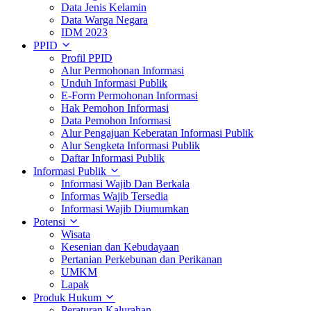
Data Jenis Kelamin
Data Warga Negara
IDM 2023
PPID
Profil PPID
Alur Permohonan Informasi
Unduh Informasi Publik
E-Form Permohonan Informasi
Hak Pemohon Informasi
Data Pemohon Informasi
Alur Pengajuan Keberatan Informasi Publik
Alur Sengketa Informasi Publik
Daftar Informasi Publik
Informasi Publik
Informasi Wajib Dan Berkala
Informas Wajib Tersedia
Informasi Wajib Diumumkan
Potensi
Wisata
Kesenian dan Kebudayaan
Pertanian Perkebunan dan Perikanan
UMKM
Lapak
Produk Hukum
Peraturan Kalurahan