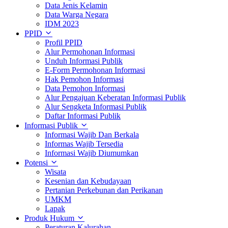
Data Jenis Kelamin
Data Warga Negara
IDM 2023
PPID
Profil PPID
Alur Permohonan Informasi
Unduh Informasi Publik
E-Form Permohonan Informasi
Hak Pemohon Informasi
Data Pemohon Informasi
Alur Pengajuan Keberatan Informasi Publik
Alur Sengketa Informasi Publik
Daftar Informasi Publik
Informasi Publik
Informasi Wajib Dan Berkala
Informas Wajib Tersedia
Informasi Wajib Diumumkan
Potensi
Wisata
Kesenian dan Kebudayaan
Pertanian Perkebunan dan Perikanan
UMKM
Lapak
Produk Hukum
Peraturan Kalurahan