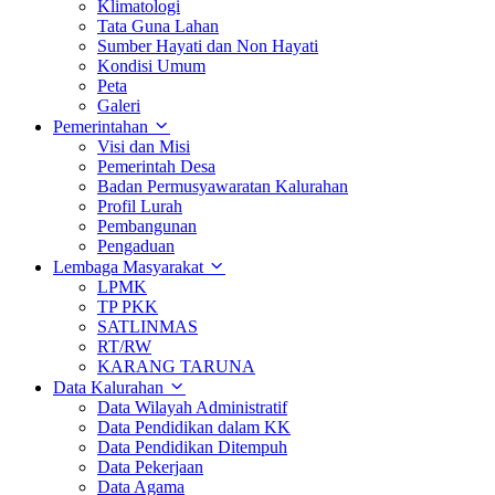
Klimatologi
Tata Guna Lahan
Sumber Hayati dan Non Hayati
Kondisi Umum
Peta
Galeri
Pemerintahan
Visi dan Misi
Pemerintah Desa
Badan Permusyawaratan Kalurahan
Profil Lurah
Pembangunan
Pengaduan
Lembaga Masyarakat
LPMK
TP PKK
SATLINMAS
RT/RW
KARANG TARUNA
Data Kalurahan
Data Wilayah Administratif
Data Pendidikan dalam KK
Data Pendidikan Ditempuh
Data Pekerjaan
Data Agama