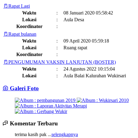
Rapat Lagi
Waktu
:
08 Januari 2020 05:58:42
Lokasi
:
Aula Desa
Koordinator
:
Rapat bulanan
Waktu
:
09 April 2020 05:59:18
Lokasi
:
Ruang rapat
Koordinator
:
PENGUMUMAN VAKSIN LANJUTAN (BOSTER)
Waktu
:
24 Agustus 2022 10:15:04
Lokasi
:
Aula Balai Kalurahan Wukirsari
Koordinator
:
Galeri Foto
Jadwal dan Agenda Sisir Adminduk Kalurahan Wukirsari
Kapanewon Cangkringan
Waktu
:
03 Februari 2023 08:44:13
Lokasi
:
Sumber Hayati dan Non Hayati
10 November 2021
Koordinator
:
Komentar Terbaru
14 Juli 2025 14:17:22
Sisir Adminduk Kalurahan Wukirsari, Kapanewon Cangkringan
Kronologi Erupsi Merapi tanggal 5 November 2010
04 November
terima kasih pak ...
selengkapnya
Tahun 2024
2022
Waktu
:
02 Mei 2024 10:24:40