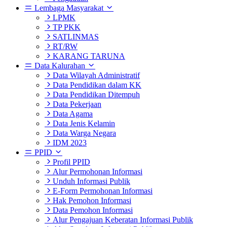
Lembaga Masyarakat
LPMK
TP PKK
SATLINMAS
RT/RW
KARANG TARUNA
Data Kalurahan
Data Wilayah Administratif
Data Pendidikan dalam KK
Data Pendidikan Ditempuh
Data Pekerjaan
Data Agama
Data Jenis Kelamin
Data Warga Negara
IDM 2023
PPID
Profil PPID
Alur Permohonan Informasi
Unduh Informasi Publik
E-Form Permohonan Informasi
Hak Pemohon Informasi
Data Pemohon Informasi
Alur Pengajuan Keberatan Informasi Publik