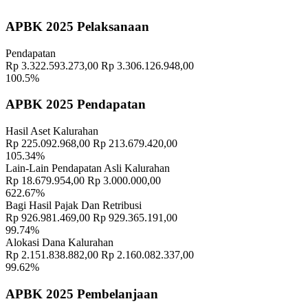
Geografis
10 November 2021
APBK 2025 Pelaksanaan
Memahami Peran dan Makna Rois dalam Pembinaan Rois di
Pendapatan
Kalurahan Wukirsari
02 April 2024
Rp 3.322.593.273,00
Rp 3.306.126.948,00
100.5%
Semangat Gotong Royong Warga Wukirsari Masih Sangat Terjaga
Sampai Saat Ini
21 November 2022
APBK 2025 Pendapatan
Hasil Aset Kalurahan
Rp 225.092.968,00
Rp 213.679.420,00
105.34%
Lain-Lain Pendapatan Asli Kalurahan
Rp 18.679.954,00
Rp 3.000.000,00
622.67%
Bagi Hasil Pajak Dan Retribusi
Rp 926.981.469,00
Rp 929.365.191,00
99.74%
Alokasi Dana Kalurahan
Rp 2.151.838.882,00
Rp 2.160.082.337,00
99.62%
APBK 2025 Pembelanjaan