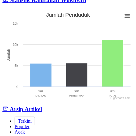
Statistik Kalurahan Wukirsari
Jumlah Penduduk
Jumlah Penduduk
15k
Bar chart with 3 bars.
The chart has 1 X axis displaying categories.
The chart has 1 Y axis displaying Jumlah. Range: 0 to 15000.
10k
Jumlah
5k
0
5519
5632
11151
LAKI-LAKI
PEREMPUAN
TOTAL
Highcharts.com
End of interactive chart.
Arsip Artikel
Terkini
Populer
Acak